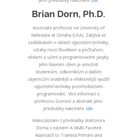
jeho přednášky naleznete
zde
.
Brian Dorn, Ph.D.
Associate professor na University of
Nebraska at Omaha (USA). Zabývá se
vzděláváním v oblasti výpočetní techniky,
vztahy mezi člověkem a počítačem,
vědami o učení a programovacími jazyky.
Jeho hlavním cílem je umožnit
studentům, odborníkům a dalším
zájemcům snadnější a efektivnější využití
výpočetní techniky prostřednictvím
programování. Více informací o
profesoru Dornovi a abstrakt jeho
přednášky naleznete
zde
.
Videozáznam z přednášky doktorora
Dorna s názvem A Multi-Faceted
Approach to Training Primary and