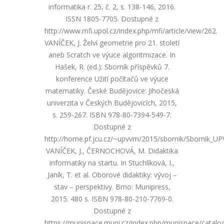
informatika r. 25, č. 2, s. 138-146, 2016.
ISSN 1805-7705. Dostupné z
http://www.mfi.upol.cz/index.php/mfi/article/view/262.
VANÍČEK, J. Želví geometrie pro 21. století
aneb Scratch ve výuce algoritmizace. In
Hašek, R. (ed.): Sborník příspěvků 7.
konference Užití počítačů ve výuce
matematiky. České Budějovice: Jihočeská
univerzita v Českých Budějovicích, 2015,
s. 259-267. ISBN 978-80-7394-549-7.
Dostupné z
http://home.pf.jcu.cz/~upvvm/2015/sbornik/Sbornik_U
VANÍČEK, J., ČERNOCHOVÁ, M. Didaktika
informatiky na startu. In Stuchlíková, I.,
Janík, T. et al. Oborové didaktiky: vývoj –
stav – perspektivy. Brno: Munipress,
2015. 480 s. ISBN 978-80-210-7769-0.
Dostupné z
https://munispace.muni.cz/index.php/munispace/catal