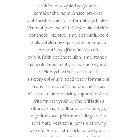
průběhem a výsledky výzkumu
zaměřeného na možnsoti predikce
obtížnosti situačních informatických úloh.
Věnovali jsme se pěti různým ukazatelům
obtížnosti. Nejprve jsme posoudili, které
z ukazatelů navzájem korespondují, a
pro potřeby zjišťování faktorů
ovlivňujících obtížnost úloh jsme stanovili
index obtížnosti úlohy na základě výpočtu
z některých z těchto ukazatelů.
Faktory ovlivňující obtížnost informatické
úlohy jsme rozdělili na obecné (např.
délka textu, interaktivita, záporná otázka,
přítomnost vysvětlujícího příkladu) a
oborové (např. odborná terminologie,
algoritmizace, přítomnost diagramů a
schémat). Posuzovali jsme oba druhy
faktorů. Pomocí statistické analýzy dat z