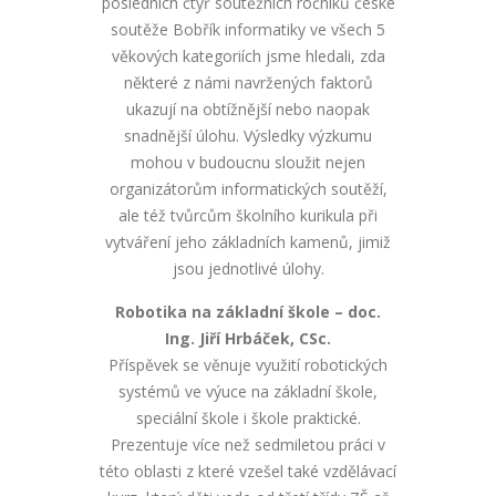
posledních čtyř soutěžních ročníků české
soutěže Bobřík informatiky ve všech 5
věkových kategoriích jsme hledali, zda
některé z námi navržených faktorů
ukazují na obtížnější nebo naopak
snadnější úlohu. Výsledky výzkumu
mohou v budoucnu sloužit nejen
organizátorům informatických soutěží,
ale též tvůrcům školního kurikula při
vytváření jeho základních kamenů, jimiž
jsou jednotlivé úlohy.
Robotika na základní škole – doc.
Ing. Jiří Hrbáček, CSc.
Příspěvek se věnuje využití robotických
systémů ve výuce na základní škole,
speciální škole i škole praktické.
Prezentuje více než sedmiletou práci v
této oblasti z které vzešel také vzdělávací