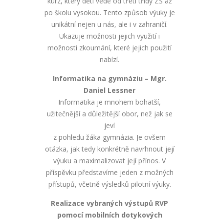
kurz, který děti vede od třetí třídy ZŠ až
po školu vysokou. Tento způsob výuky je
unikátní nejen u nás, ale i v zahraničí.
Ukazuje možnosti jejich využití i
možnosti zkoumání, které jejich použití
nabízí.
Informatika na gymnáziu – Mgr.
Daniel Lessner
Informatika je mnohem bohatší,
užitečnější a důležitější obor, než jak se
jeví
z pohledu žáka gymnázia. Je ovšem
otázka, jak tedy konkrétně navrhnout její
výuku a maximalizovat její přínos. V
příspěvku představíme jeden z možných
přístupů, včetně výsledků pilotní výuky.
Realizace vybraných výstupů RVP
pomocí mobilních dotykových