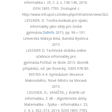
informatika r. 25, č. 2, s. 138-146, 2016.
ISSN 1805-7705. Dostupné z
http://www.mfi.upol.cz/index.php/mfi/article/view/262.
LESSNER, D. Tvorba kurikula pro výuku
informatiky jako vědy pro česká
gymnázia.
DidInfo
2015, pp. 96—101.
Univerzita Mateja Bela, Banská Bystrica.
2015.
LESSNER D. Technická stránka online
učebnice informatiky pro
gymnázia.Počítač ve škole 2015: sborník
příspěvků, ed. Jan Rosecký, ISBN 978-80-
905765-4-4. Gymnázium Vincence
Makovského, Nové Město na Moravě.
2015.
LESSNER, D., VANÍČEK, J. Bobřík učí
informatiku, 3. díl – Algoritmické úlohy.
Matematika – fyzika – informatika r. 23,
č. 4, s. 302–313, 2014. ISSN 1805-7705.