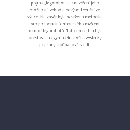
pojmu „legorobot“ a k navržení jeho
možností, výhod a nevýhod využití ve
výuce. Na závěr byla navržena metodika
pro podporu informatického myšlení
pomocí legorobotů. Tato metodika byla
otestoval na gymnáziu v Aši a výsledky
popsány v případové studii.