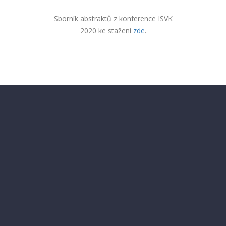
Sborník abstraktů z konference ISVK
2020 ke stažení
zde
.